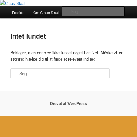
Fortsæt
Fortsæt
Specialkonsulent, Politiker og Far
til
til
Hovedmenu
Søg
Forside
Om Claus Staal
primært
sekundært
indhold
indhold
Claus Staal
Intet fundet
Beklager, men der blev ikke fundet noget i arkivet. Måske vil en
søgning hjælpe dig til at finde et relevant indlæg.
Søg
Drevet af WordPress