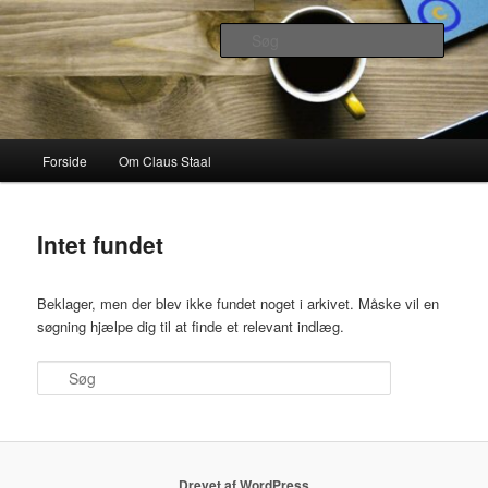
Fortsæt
Fortsæt
Specialkonsulent, Politiker og Far
til
til
Søg
primært
sekundært
indhold
indhold
Claus Staal
Hovedmenu
Forside
Om Claus Staal
Intet fundet
Beklager, men der blev ikke fundet noget i arkivet. Måske vil en
søgning hjælpe dig til at finde et relevant indlæg.
Søg
Drevet af WordPress